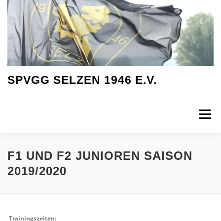
Zum
Inhalt
springen
SPVGG SELZEN 1946 E.V.
Menü
AKTUELLES
VEREIN
AKTIVE
JUGEND
F1 UND F2 JUNIOREN SAISON
2019/2020
ANGELABTEILUNG
DOWNLOADS
Trainingszeiten: